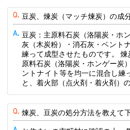
豆炭、煉炭（マッチ煉炭）の成
豆炭：主原料石炭（洛陽炭・ホ
灰（木炭粉）・消石灰・ベント
練って成型させたものです。 煉
原料石炭（洛陽炭・ホンゲー炭
ントナイト等を均一に混合し練
と、着火部（点火剤・着火剤）の
煉炭、豆炭の処分方法を教えて