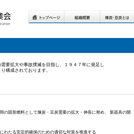
の需要拡大や事故撲滅を目指し、１９４７年に発足し
より構成されております。
用の固形燃料として煉炭・豆炭需要の拡大・伸長に努め、 新器具の開
にわたる安定的確保のための適切な対策を推進する