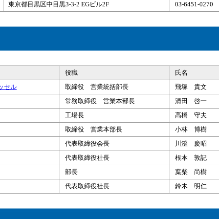
東京都目黒区中目黒3-3-2 EGビル2F
03-6451-0270
役職
氏名
ッセル
取締役 営業統括部長
飛塚 貴文
常務取締役 営業本部長
清田 啓一
工場長
高橋 守夫
取締役 営業本部長
小林 博樹
代表取締役会長
川澄 慶昭
代表取締役社長
根本 敦記
部長
葉柴 尚樹
代表取締役社長
鈴木 明仁